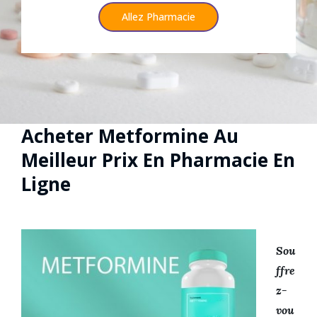
Allez Pharmacie
Acheter Metformine Au
Meilleur Prix En Pharmacie En
Ligne
Sou
ffre
z-
vou