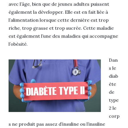
avec l’âge, bien que de jeunes adultes puissent
également la développer. Elle est en fait liée à
l’alimentation lorsque cette dernière est trop
riche, trop grasse et trop sucrée. Сette maladie
est également l’une des maladies qui accompagne
l’obésité.
Dan
s le
diab
ète
de
type
2 le
corp
s ne produit pas assez d’insuline ou l’insuline